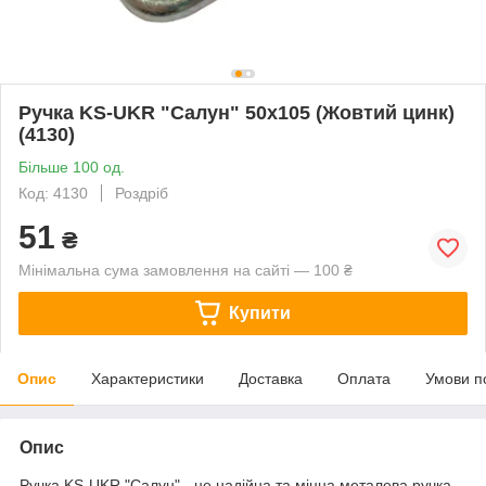
Ручка KS-UKR "Салун" 50х105 (Жовтий цинк)
(4130)
Більше 100 од.
Код: 4130
Роздріб
51
₴
Мінімальна сума замовлення на сайті — 100 ₴
Купити
Опис
Характеристики
Доставка
Оплата
Умови п
Опис
Ручка KS-UKR "Салун" - це надійна та міцна металева ручка,