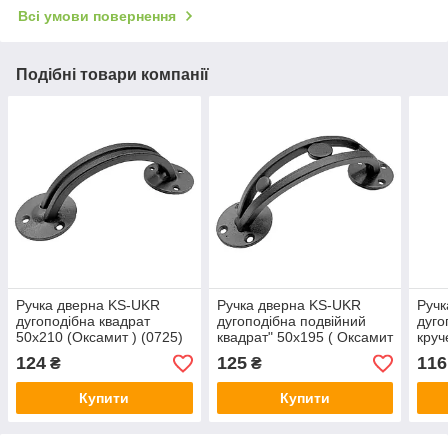
Всі умови повернення
Подібні товари компанії
Ручка дверна KS-UKR
Ручка дверна KS-UKR
Ручк
дугоподібна квадрат
дугоподібна подвійний
дуго
50х210 (Оксамит ) (0725)
квадрат" 50х195 ( Оксамит
круч
) (3726)
(Окс
124
125
116
₴
₴
Купити
Купити