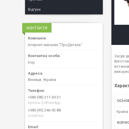
Відгуки
КОНТАКТИ
Інтернет-магазин "ПроДеталь"
Засув д
Виготов
Ігор
встанов
викорис
Вінниця, Україна
Харак
+380 (98) 211-30-21
ОСНОВ
Kyivstar || WhatsApp
+380 (95) 246-92-88
Країна
Vodafone
КОРИ