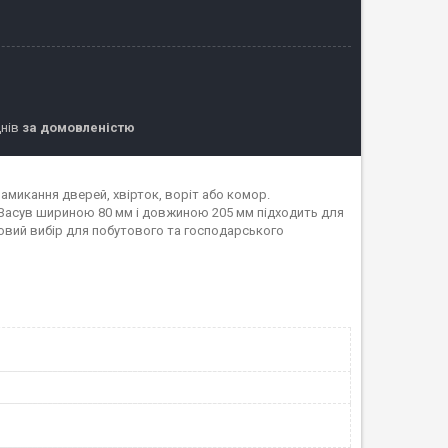
днів
за домовленістю
амикання дверей, хвірток, воріт або комор.
. Засув шириною 80 мм і довжиною 205 мм підходить для
довий вибір для побутового та господарського