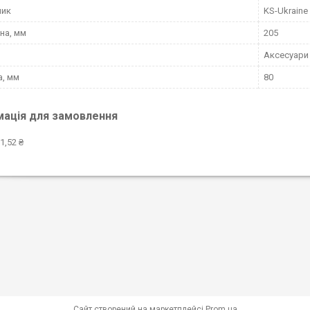
ник
KS-Ukraine
на, мм
205
Аксесуари
, мм
80
мація для замовлення
1,52 ₴
Сайт створений на маркетплейсі
Prom.ua