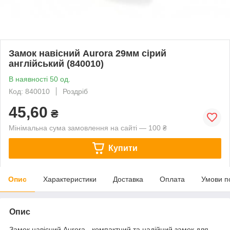
Замок навісний Aurora 29мм сірий
англійський (840010)
В наявності 50 од.
Код: 840010
Роздріб
45,60
₴
Мінімальна сума замовлення на сайті — 100 ₴
Купити
Опис
Характеристики
Доставка
Оплата
Умови п
Опис
Замок навісний Aurora - компактний та надійний замок для