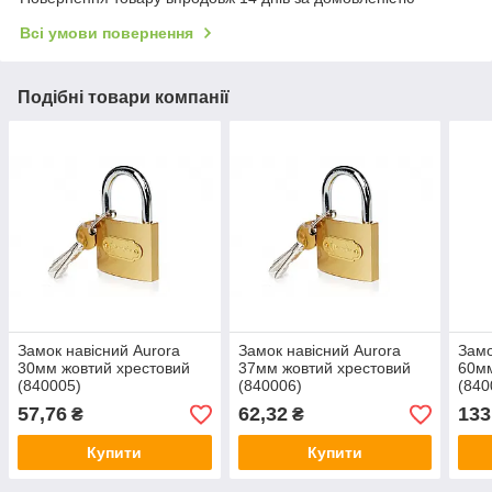
Всі умови повернення
Подібні товари компанії
Замок навісний Aurora
Замок навісний Aurora
Замо
30мм жовтий хрестовий
37мм жовтий хрестовий
60мм
(840005)
(840006)
(840
57,76
62,32
133
₴
₴
Купити
Купити