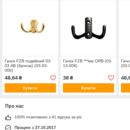
Гачок FZB подвійний 03-
Гачок FZB ***мм ORB (03-
Гачо
03 AB (бронза) (03-03-
13-006)
(03-
006)
48,64
38
48,
₴
₴
Купити
Купити
Про нас
100% позитивних з 41 відгука за рік
Працює з 27.10.2017