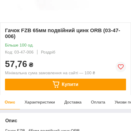
Гачок FZB 65мм подвійний цинк ORB (03-47-
006)
Більше 100 од.
Код: 03-47-006
Роздріб
57,76
₴
Мінімальна сума замовлення на сайті — 100 ₴
Купити
Опис
Характеристики
Доставка
Оплата
Умови п
Опис
Гачок FZB - 65мм подвійний цинк ORB