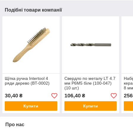
Подібні товари компанії
Щітка ручна Intertool 4
Свердло по металу LT 4.7
Набі
ряди дерево (BT-0002)
мм Р6М5 біле (100-047)
кера
(10 шт.)
8 мм
30,40
106,40
256
₴
₴
Купити
Купити
Про нас