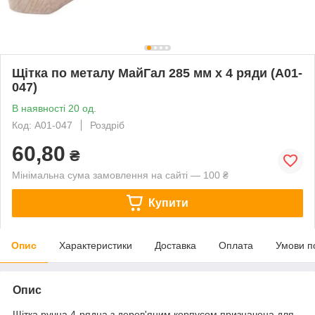
Щітка по металу МайГал 285 мм x 4 ряди (А01-
047)
В наявності 20 од.
Код: А01-047
Роздріб
60,80
₴
Мінімальна сума замовлення на сайті — 100 ₴
Купити
Опис
Характеристики
Доставка
Оплата
Умови п
Опис
Щітка ручна 4-рядна з дерев'яним корпусом призначена для