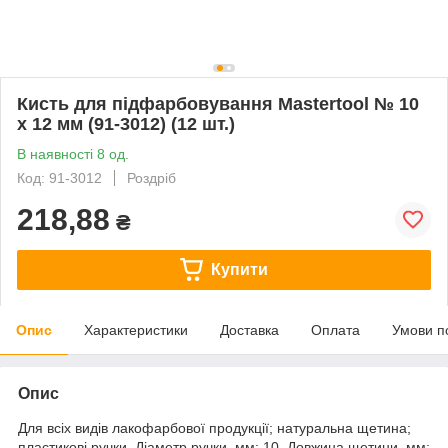
Кисть для підфарбовування Mastertool № 10
x 12 мм (91-3012) (12 шт.)
В наявності 8 од.
Код: 91-3012
Роздріб
218,88
₴
Купити
Опис
Характеристики
Доставка
Оплата
Умови п
Опис
Для всіх видів лакофарбової продукції; натуральна щетина;
пластикові ручки. Діаметр ручки, мм: 10, Довжина щетини, мм: