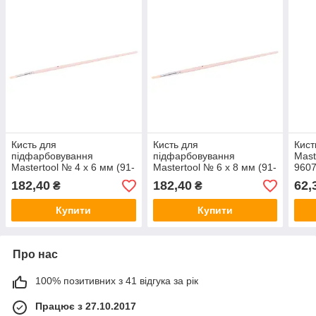
Кисть для
Кисть для
Кист
підфарбовування
підфарбовування
Mast
Mastertool № 4 x 6 мм (91-
Mastertool № 6 x 8 мм (91-
9607
3006) (12 шт.)
3008) (12 шт.)
182,40
182,40
62,
₴
₴
Купити
Купити
Про нас
100% позитивних з 41 відгука за рік
Працює з 27.10.2017