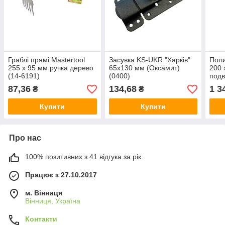
Граблі прямі Mastertool
Засувка KS-UKR "Харків"
Поли
255 x 95 мм ручка дерево
65x130 мм (Оксамит)
200 
(14-6191)
(0400)
подв
(9A1
87,36
134,68
1 3
₴
₴
Купити
Купити
Про нас
100% позитивних з 41 відгука за рік
Працює з 27.10.2017
м. Вінниця
Вінниця, Україна
Контакти