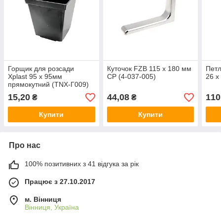
Горщик для розсади
Куточок FZB 115 x 180 мм
Петл
Xplast 95 x 95мм
CP (4-037-005)
26 x
прямокутний (TNX-Г009)
15,20
44,08
110
₴
₴
Купити
Купити
Про нас
100% позитивних з 41 відгука за рік
Працює з 27.10.2017
м. Вінниця
Вінниця, Україна