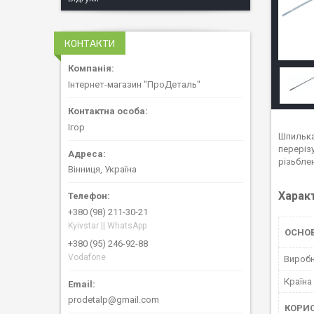
КОНТАКТИ
Інтернет-магазин "ПроДеталь"
Ігор
Шпилька
переріз
різьбле
Вінниця, Україна
Харак
+380 (98) 211-30-21
Kyivstar || WhatsApp
ОСНО
+380 (95) 246-92-88
Vodafone
Вироб
Країна
prodetalp@gmail.com
КОРИ