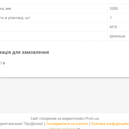
на, мм
2000
ть в упаковці, шт.
1
М10
Шпильки
мація для замовлення
7 ₴
Сайт створений на маркетплейсі
Prom.ua
Інтернет-магазин "ПроДеталь" |
Поскаржитися на контент
|
Політика конфіденційн