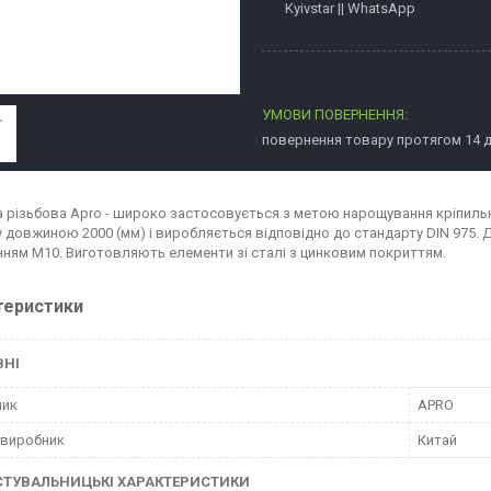
Kyivstar || WhatsApp
повернення товару протягом 14 
 різьбова Apro - широко застосовується з метою нарощування кріпильн
у довжиною 2000 (мм) і виробляється відповідно до стандарту DIN 975.
нням М10. Виготовляють елементи зі сталі з цинковим покриттям.
теристики
ВНІ
ник
APRO
 виробник
Китай
СТУВАЛЬНИЦЬКІ ХАРАКТЕРИСТИКИ