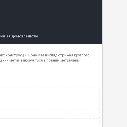
днів
за домовленістю
их конструкцій. Вона має вигляд стрижня круглого
 Даний метиз виконується з повним метричним