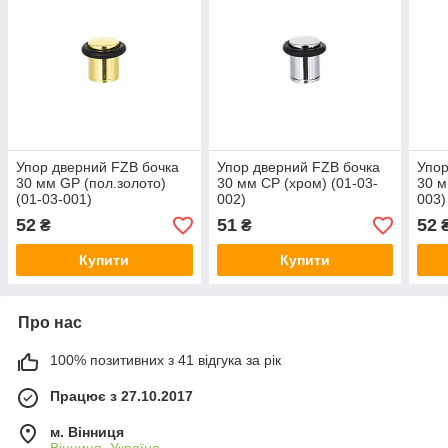
Упор дверний FZB бочка
Упор дверний FZB бочка
Упор
30 мм GP (пол.золото)
30 мм СР (хром) (01-03-
30 м
(01-03-001)
002)
003)
52
51
52
₴
₴
Купити
Купити
Про нас
100% позитивних з 41 відгука за рік
Працює з 27.10.2017
м. Вінниця