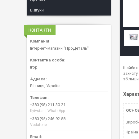
Відгуки
КОНТАКТИ
Інтернет-магазин "ПроДеталь"
Ігор
Шайба п
захисту
збільши
Вінниця, Україна
Харак
+380 (98) 211-30-21
ОСНО
Kyivstar || WhatsApp
+380 (95) 246-92-88
Вироб
Vodafone
Країна