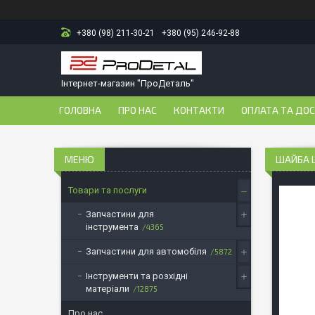
+380 (98) 211-30-21
+380 (95) 246-92-88
Інтернет-магазин "ПроДеталь"
ГОЛОВНА
ПРО НАС
КОНТАКТИ
ОПЛАТА ТА ДО
ШАЙБА Ш
Товари та послуги
Запчастини для
інструмента
4365
Запчастини для автомобіля
5872
Інструменти та розхідні
матеріали
12875
Про нас