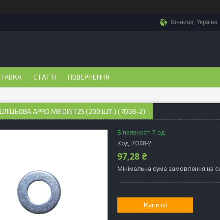
Вінниця, Україна
СТАВКА
СТАТТІ
ПОВЕРНЕННЯ
ЛІЦЬОВА APRO М8 DIN 125 (200 ШТ.) (7O08-2)
В наявності 7 од.
Код:
7O08-2
97,28 ₴
Мінімальна сума замовлення на са
Купити