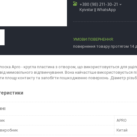
+380 (98) 211-30-21
Kyivstar || WhatsApp
повернення товару протягом 14 
лоска Apro - кругла пластина з отвором, що використовується для ущіль
 від мимовільного відгвинчування. Вона найчастіше використовується пі
ти площу контакту та запобігти пошкодженню поверхонь. Діаметр різьб
теристики
ВНІ
ник
APRO
 виробник
Китай