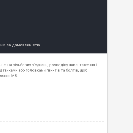
днів
за домовленістю
нення різьбових з'єднань, розподілу навантаження і
д гайками або головками гвинтів та болтів, щоб
лення М8.