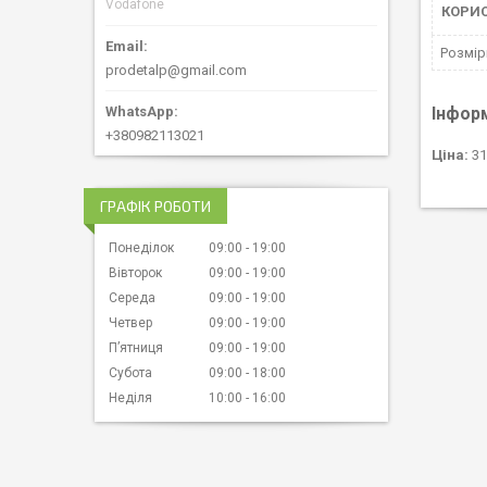
Vodafone
КОРИ
Розмір
prodetalp@gmail.com
Інфор
+380982113021
Ціна:
31
ГРАФІК РОБОТИ
Понеділок
09:00
19:00
Вівторок
09:00
19:00
Середа
09:00
19:00
Четвер
09:00
19:00
Пʼятниця
09:00
19:00
Субота
09:00
18:00
Неділя
10:00
16:00