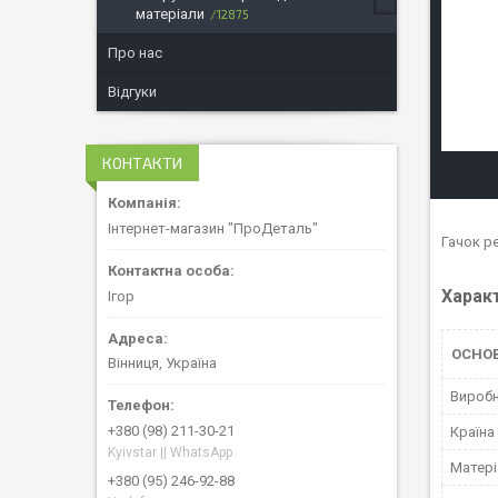
матеріали
12875
Про нас
Відгуки
КОНТАКТИ
Інтернет-магазин "ПроДеталь"
Гачок ре
Харак
Ігор
ОСНОВ
Вінниця, Україна
Вироб
+380 (98) 211-30-21
Країна
Kyivstar || WhatsApp
Матері
+380 (95) 246-92-88