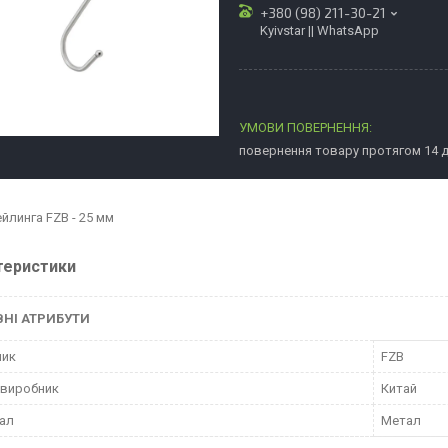
+380 (98) 211-30-21
Kyivstar || WhatsApp
повернення товару протягом 14 
йлинга FZB - 25 мм
теристики
НІ АТРИБУТИ
ник
FZB
 виробник
Китай
ал
Метал