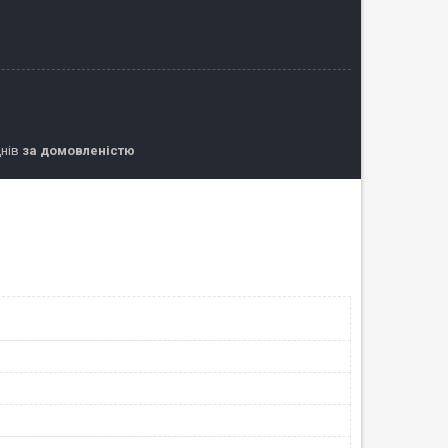
днів
за домовленістю