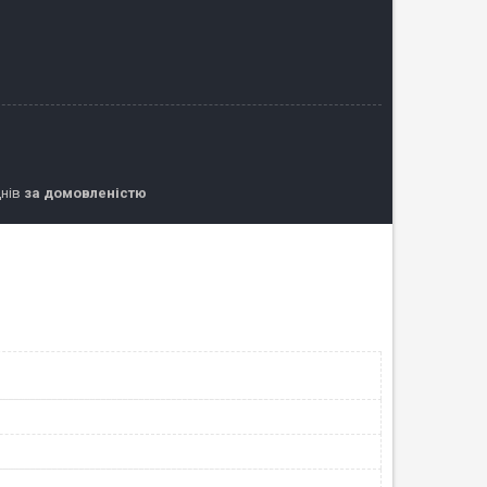
днів
за домовленістю