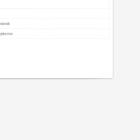
міній
асувкою