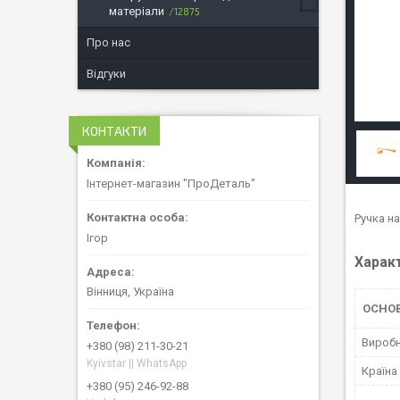
матеріали
12875
Про нас
Відгуки
КОНТАКТИ
Інтернет-магазин "ПроДеталь"
Ручка на
Ігор
Харак
Вінниця, Україна
ОСНО
Вироб
+380 (98) 211-30-21
Kyivstar || WhatsApp
Країна
+380 (95) 246-92-88