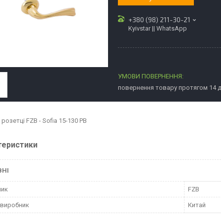
+380 (98) 211-30-21
Kyivstar || WhatsApp
повернення товару протягом 14 
 розетці FZB - Sofia 15-130 PB
теристики
ВНІ
ник
FZB
 виробник
Китай