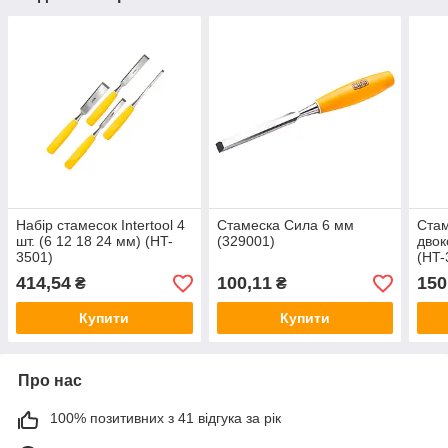
Набір стамесок Intertool 4
Стамеска Сила 6 мм
Стам
шт. (6 12 18 24 мм) (HT-
(329001)
двок
3501)
(HT-
414,54
100,11
150
₴
₴
Купити
Купити
Про нас
100% позитивних з 41 відгука за рік