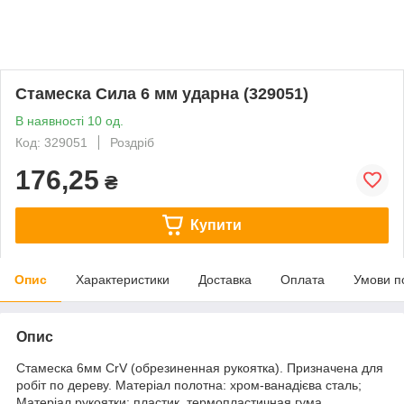
Стамеска Сила 6 мм ударна (329051)
В наявності 10 од.
Код: 329051
Роздріб
176,25
₴
Купити
Опис
Характеристики
Доставка
Оплата
Умови п
Опис
Стамеска 6мм CrV (обрезиненная рукоятка). Призначена для
робіт по дереву. Матеріал полотна: хром-ванадієва сталь;
Матеріал рукоятки: пластик, термопластичная гума