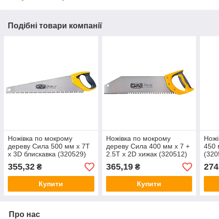
Подібні товари компанії
Ножівка по мокрому
Ножівка по мокрому
Ножі
дереву Сила 500 мм x 7T
дереву Сила 400 мм x 7 +
450 
x 3D блискавка (320529)
2.5T x 2D хижак (320512)
(320
355,32
365,19
274
₴
₴
Купити
Купити
Про нас