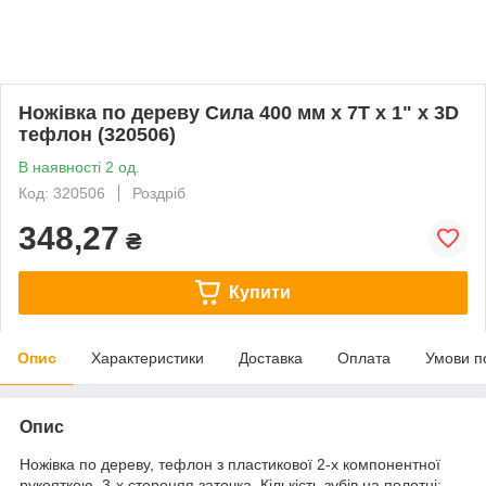
Ножівка по дереву Сила 400 мм x 7T x 1" x 3D
тефлон (320506)
В наявності 2 од.
Код: 320506
Роздріб
348,27
₴
Купити
Опис
Характеристики
Доставка
Оплата
Умови п
Опис
Ножівка по дереву, тефлон з пластикової 2-х компонентної
рукояткою. 3-х стороняя заточка. Кількість зубів на полотні: