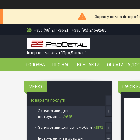
Зараз у компанії нероб
+380 (98) 211-30-21
+380 (95) 246-92-88
Інтернет-магазин "ПроДеталь"
ГОЛОВНА
ПРО НАС
КОНТАКТИ
ОПЛАТА ТА ДО
ГАЧОК FZ
Товари та послуги
Запчастини для
інструмента
4365
Запчастини для автомобіля
5872
Інструменти та розхідні