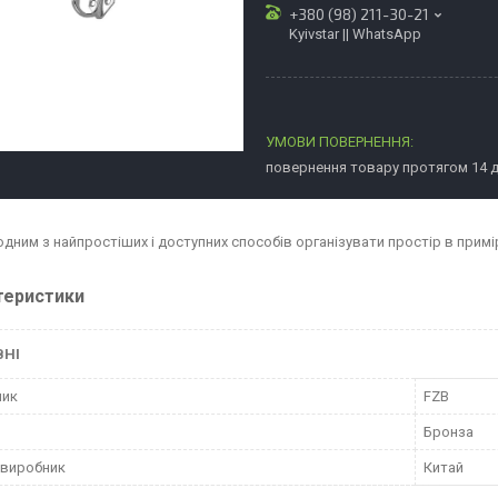
+380 (98) 211-30-21
Kyivstar || WhatsApp
повернення товару протягом 14 
одним з найпростіших і доступних способів організувати простір в примі
теристики
ВНІ
ник
FZB
Бронза
 виробник
Китай