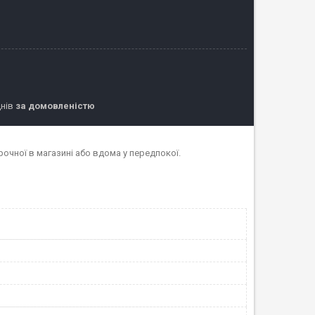
днів
за домовленістю
рочної в магазині або вдома у передпокої.