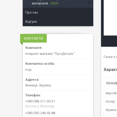
матеріали
12875
Про нас
Відгуки
КОНТАКТИ
Інтернет-магазин "ПроДеталь"
Гачки є 
Харак
Ігор
ОСНО
Вінниця, Україна
Вироб
+380 (98) 211-30-21
Колір
Kyivstar || WhatsApp
Країна
+380 (95) 246-92-88