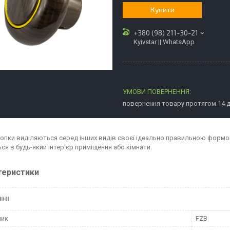
Купити
+380 (98) 211-30-21
Kyivstar || WhatsApp
повернення товару протягом 14 
нопки виділяються серед інших видів своєї ідеально правильною формою
ся в будь-який інтер'єр приміщення або кімнати.
теристики
ВНІ
ник
FZB