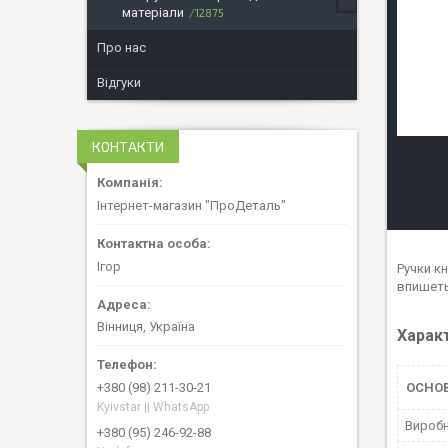
матеріали
12875
Про нас
Відгуки
КОНТАКТИ
Інтернет-магазин "ПроДеталь"
Ігор
Ручки к
впишеть
Вінниця, Україна
Харак
ОСНО
+380 (98) 211-30-21
Kyivstar || WhatsApp
Вироб
+380 (95) 246-92-88