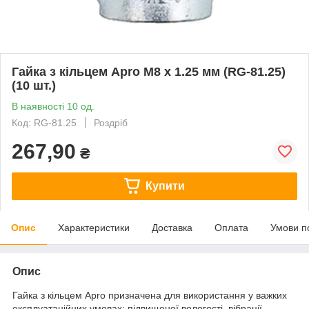
Гайка з кільцем Apro М8 x 1.25 мм (RG-81.25)
(10 шт.)
В наявності 10 од.
Код: RG-81.25
Роздріб
267,90
₴
Купити
Опис
Характеристики
Доставка
Оплата
Умови п
Опис
Гайка з кільцем Apro призначена для використання у важких
експлуатаційних умовах: підвищеної вологості, вібрації,