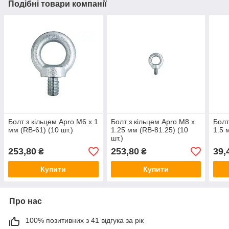
Подібні товари компанії
Болт з кільцем Apro М6 x 1
Болт з кільцем Apro М8 x
Болт
мм (RB-61) (10 шт.)
1.25 мм (RB-81.25) (10
1.5 
шт.)
253,80
253,80
39,
₴
₴
Купити
Купити
Про нас
100% позитивних з 41 відгука за рік