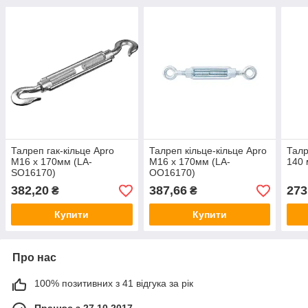
Талреп гак-кільце Apro
Талреп кільце-кільце Apro
Талр
M16 x 170мм (LA-
M16 x 170мм (LA-
140 
SO16170)
OO16170)
382,20
387,66
273
₴
₴
Купити
Купити
Про нас
100% позитивних з 41 відгука за рік