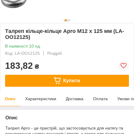
Талреп кільце-кільце Apro M12 x 125 мм (LA-
OO12125)
В наявності 10 од.
Код: LA-OO12125
Роздріб
183,82
₴
Купити
Опис
Характеристики
Доставка
Оплата
Умови п
Опис
Талреп Apro - це пристрій, що застосовується для натягу та
регулювання натягу ланцюгів і тросів, а також для з'єднання