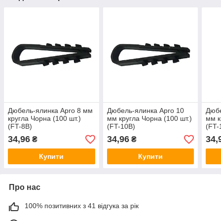
Дюбель-ялинка Apro 8 мм
Дюбель-ялинка Apro 10
Дюбе
кругла Чорна (100 шт.)
мм кругла Чорна (100 шт.)
мм к
(FT-8B)
(FT-10B)
(FT-
34,96
34,96
34,
₴
₴
Купити
Купити
Про нас
100% позитивних з 41 відгука за рік