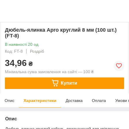
Дюбель-ялинка Apro круглий 8 мм (100 шт.)
(FT-8)
В наявності 20 од.
Код: FT-8
Роздріб
34,96
₴
Мінімальна сума замовлення на сайті — 100 ₴
Купити
Опис
Характеристики
Доставка
Оплата
Умови 
Опис
Дюбель-ялинка круглий кабель, призначений для кріплення