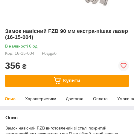
Замок навісний FZB 90 мм екстра-пішак лазер
(16-15-004)
В наявності 6 од.
Код: 16-15-004
Роздріб
356
₴
Купити
Опис
Характеристики
Доставка
Оплата
Умови п
Опис
Замок навісний FZB виготовлений зі сталі покритий
антикорозійним покриттям, має П-подібний литий корпус