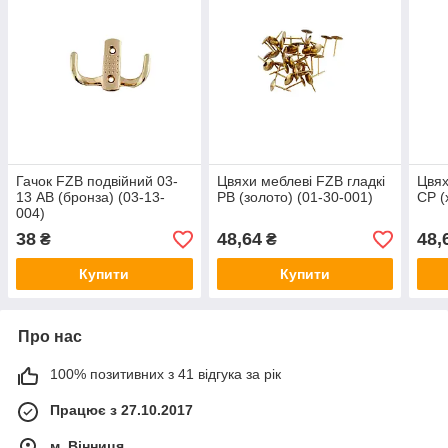
Гачок FZB подвійний 03-
Цвяхи меблеві FZB гладкі
Цвях
13 AB (бронза) (03-13-
РВ (золото) (01-30-001)
CP (
004)
38
48,64
48,
₴
₴
Купити
Купити
Про нас
100% позитивних з 41 відгука за рік
Працює з 27.10.2017
м. Вінниця