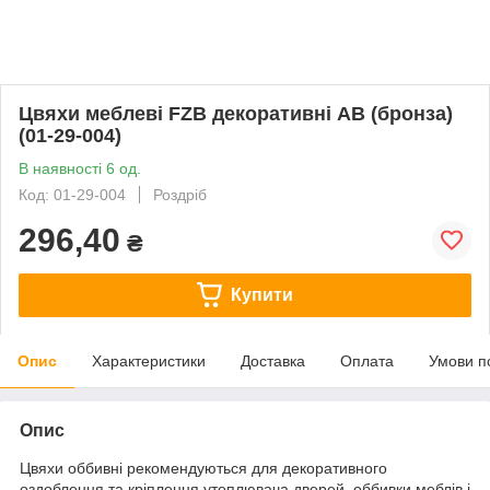
Цвяхи меблеві FZB декоративні AB (бронза)
(01-29-004)
В наявності 6 од.
Код: 01-29-004
Роздріб
296,40
₴
Купити
Опис
Характеристики
Доставка
Оплата
Умови п
Опис
Цвяхи оббивні рекомендуються для декоративного
оздоблення та кріплення утеплювача дверей, оббивки меблів і