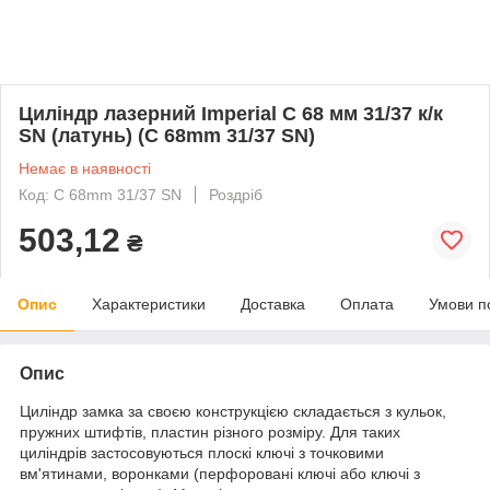
Циліндр лазерний Imperial C 68 мм 31/37 к/к
SN (латунь) (C 68mm 31/37 SN)
Немає в наявності
Код: C 68mm 31/37 SN
Роздріб
503,12
₴
Опис
Характеристики
Доставка
Оплата
Умови п
Опис
Циліндр замка за своєю конструкцією складається з кульок,
пружних штифтів, пластин різного розміру. Для таких
циліндрів застосовуються плоскі ключі з точковими
вм'ятинами, воронками (перфоровані ключі або ключі з