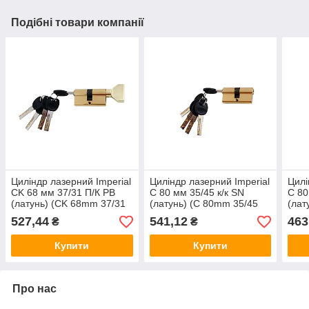
Подібні товари компанії
Циліндр лазерний Imperial
Циліндр лазерний Imperial
Цилі
CK 68 мм 37/31 П/К РВ
C 80 мм 35/45 к/к SN
C 80
(латунь) (CK 68mm 37/31
(латунь) (C 80mm 35/45
(лат
PB)
SN)
SN)
527,44
541,12
463
₴
₴
Купити
Купити
Про нас