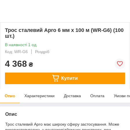
Трос сталевий Apro 6 мм х 100 м (WR-G6) (100
шт.)
В наявності 1 од.
Код: WR-G6
Роздріб
4 368
₴
Купити
Опис
Характеристики
Доставка
Оплата
Умови п
Опис
Трос сталевий Apro має широку сферу застосування. Може
використовуватись у вантажопідйомних пристроях, при