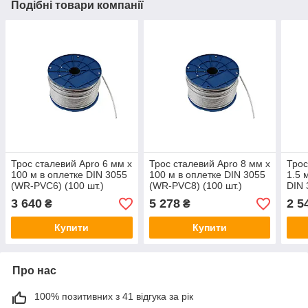
Подібні товари компанії
Трос сталевий Apro 6 мм х
Трос сталевий Apro 8 мм х
Трос
100 м в оплетке DIN 3055
100 м в оплетке DIN 3055
1.5 
(WR-PVC6) (100 шт.)
(WR-PVC8) (100 шт.)
DIN 
шт.)
3 640
5 278
2 5
₴
₴
Купити
Купити
Про нас
100% позитивних з 41 відгука за рік