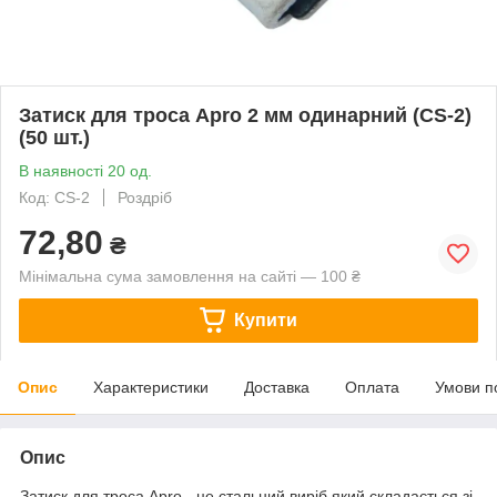
Затиск для троса Apro 2 мм одинарний (CS-2)
(50 шт.)
В наявності 20 од.
Код: CS-2
Роздріб
72,80
₴
Мінімальна сума замовлення на сайті — 100 ₴
Купити
Опис
Характеристики
Доставка
Оплата
Умови п
Опис
Затиск для троса Apro - це стальний виріб який складається зі