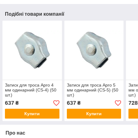
Подібні товари компанії
Затиск для троса Apro 4
Затиск для троса Apro 5
Зати
мм одинарний (CS-4) (50
мм одинарний (CS-5) (50
мм о
шт.)
шт.)
шт.)
637
637
728
₴
₴
Купити
Купити
Про нас