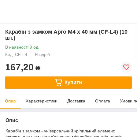
Карабін з замком Apro M4 х 40 мм (CF-L4) (10
шт.)
В наявності 9 од.
Код: CF-L4
Роздріб
167,20
₴
Купити
Опис
Характеристики
Доставка
Оплата
Умови п
Опис
Карабін з замком - універсальний кріпильний елемент,
служить для швидкого з'єднання між собою канатів, тросів,