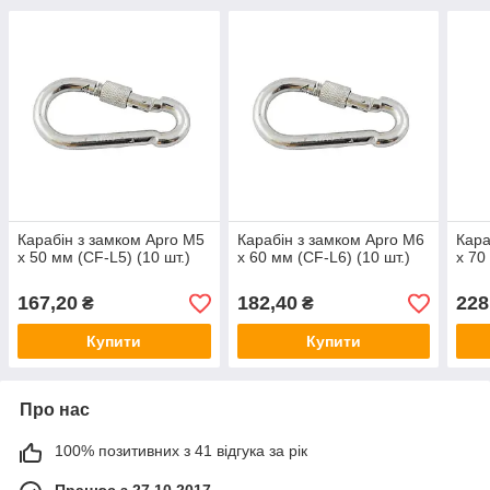
Карабін з замком Apro M5
Карабін з замком Apro M6
Кара
х 50 мм (CF-L5) (10 шт.)
х 60 мм (CF-L6) (10 шт.)
х 70
167,20
182,40
228
₴
₴
Купити
Купити
Про нас
100% позитивних з 41 відгука за рік