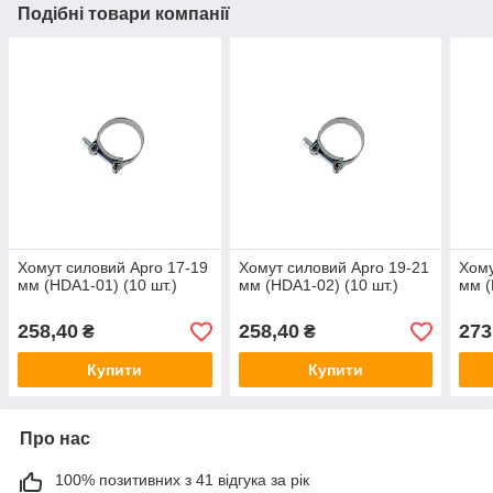
Подібні товари компанії
Хомут силовий Apro 17-19
Хомут силовий Apro 19-21
Хому
мм (HDA1-01) (10 шт.)
мм (HDA1-02) (10 шт.)
мм (
258,40
258,40
273
₴
₴
Купити
Купити
Про нас
100% позитивних з 41 відгука за рік