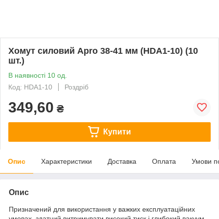
Хомут силовий Apro 38-41 мм (HDA1-10) (10
шт.)
В наявності 10 од.
Код: HDA1-10
Роздріб
349,60
₴
Купити
Опис
Характеристики
Доставка
Оплата
Умови п
Опис
Призначений для використання у важких експлуатаційних
умовах, здатний витримувати високий тиск і глибокий вакуум.