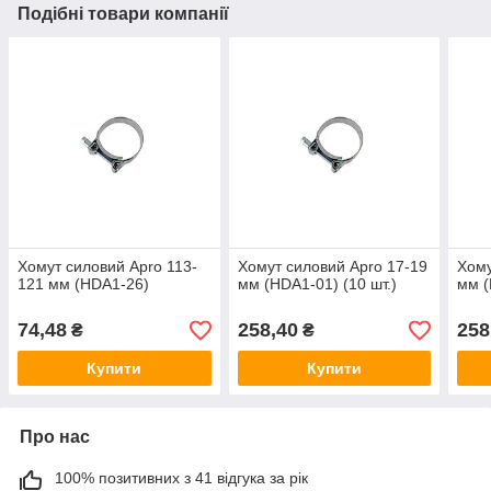
Подібні товари компанії
Хомут силовий Apro 113-
Хомут силовий Apro 17-19
Хому
121 мм (HDA1-26)
мм (HDA1-01) (10 шт.)
мм (
74,48
258,40
258
₴
₴
Купити
Купити
Про нас
100% позитивних з 41 відгука за рік