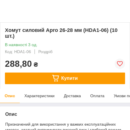
Хомут силовий Apro 26-28 мм (HDA1-06) (10
шт.)
В наявності 3 од.
Код: HDA1-06
Роздріб
288,80
₴
Купити
Опис
Характеристики
Доставка
Оплата
Умови п
Опис
Призначений для використання у важких експлуатаційних
умовах, здатний витримувати високий тиск і глибокий вакуум.