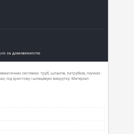
днів
за домовленістю
пневматичних системах: труб, шлангів, патрубків, гнучких
аз, під хрестову і шлицевую викрутку. Матеріал: