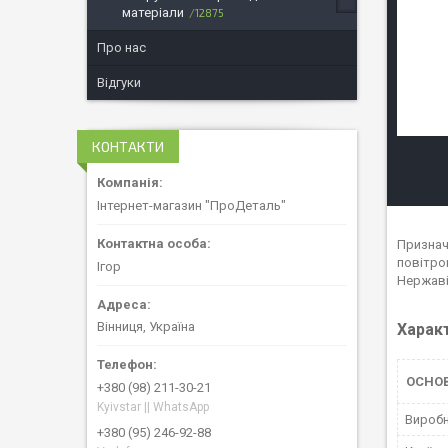
матеріали
12875
Про нас
Відгуки
КОНТАКТИ
Інтернет-магазин "ПроДеталь"
Призначе
повітро
Ігор
Нержаві
Вінниця, Україна
Харак
ОСНО
+380 (98) 211-30-21
Kyivstar || WhatsApp
Вироб
+380 (95) 246-92-88