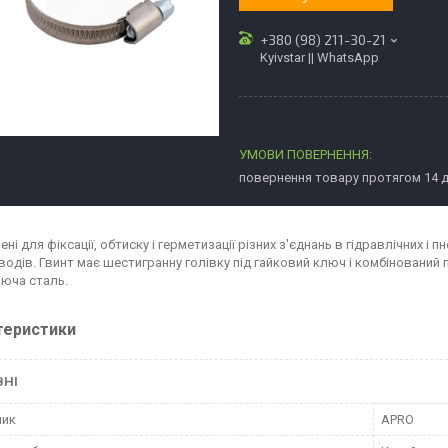
+380 (98) 211-30-21
Kyivstar || WhatsApp
повернення товару протягом 14 
ні для фіксації, обтиску і герметизації різних з'єднань в гідравлічних і 
водів. Гвинт має шестигранну голівку під гайковий ключ і комбінований п
юча сталь.
теристики
ВНІ
ник
APRO