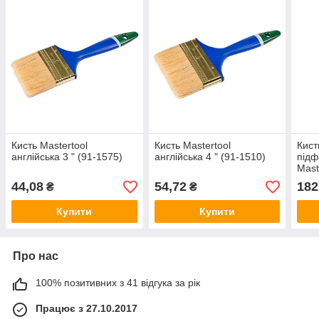
Кисть Mastertool
Кисть Mastertool
Кист
англійська 3 " (91-1575)
англійська 4 " (91-1510)
під
Mast
3006
44,08
54,72
182
₴
₴
Купити
Купити
Про нас
100% позитивних з 41 відгука за рік
Працює з 27.10.2017