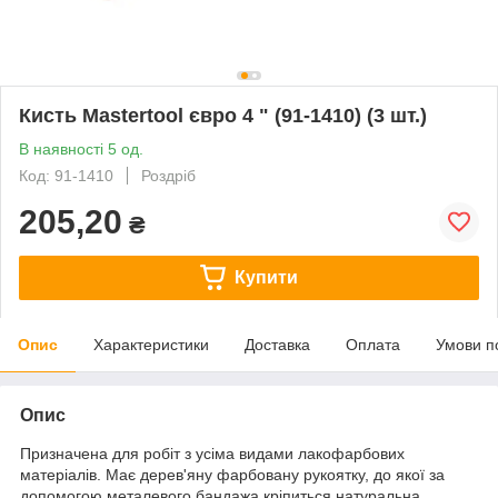
Кисть Mastertool євро 4 " (91-1410) (3 шт.)
В наявності 5 од.
Код: 91-1410
Роздріб
205,20
₴
Купити
Опис
Характеристики
Доставка
Оплата
Умови п
Опис
Призначена для робіт з усіма видами лакофарбових
матеріалів. Має дерев'яну фарбовану рукоятку, до якої за
допомогою металевого бандажа кріпиться натуральна