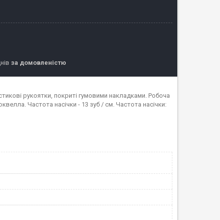
днів
за домовленістю
астикові рукоятки, покриті гумовими накладками. Робоча
квелла. Частота насічки - 13 зуб / см. Частота насічки: