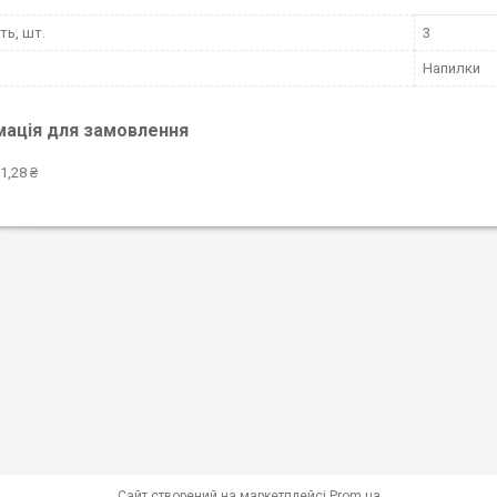
ть, шт.
3
Напилки
мація для замовлення
1,28 ₴
Сайт створений на маркетплейсі
Prom.ua