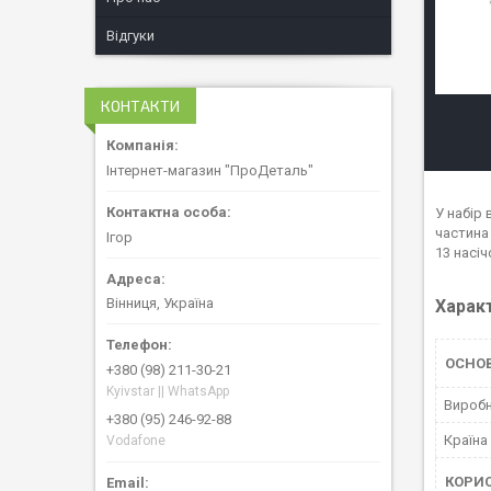
Відгуки
КОНТАКТИ
Інтернет-магазин "ПроДеталь"
У набір
частина 
Ігор
13 насіч
Вінниця, Україна
Харак
ОСНО
+380 (98) 211-30-21
Kyivstar || WhatsApp
Вироб
+380 (95) 246-92-88
Країна
Vodafone
КОРИ