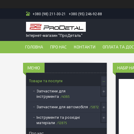
+380 (98) 211-30-21
+380 (95) 246-92-88
Інтернет-магазин "ПроДеталь"
ГОЛОВНА
ПРО НАС
КОНТАКТИ
ОПЛАТА ТА ДО
НАБІР Н
Товари та послуги
Запчастини для
інструмента
4365
Запчастини для автомобіля
5872
Інструменти та розхідні
матеріали
12875
Про нас