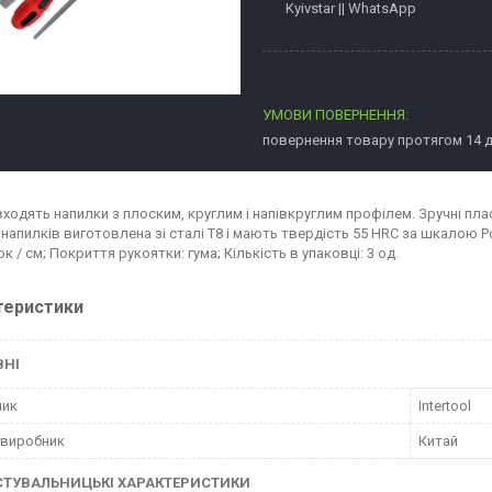
Kyivstar || WhatsApp
повернення товару протягом 14 
 входять напилки з плоским, круглим і напівкруглим профілем. Зручні пл
напилків виготовлена ​​зі сталі Т8 і мають твердість 55 HRC за шкалою Ро
ок / см; Покриття рукоятки: гума; Кількість в упаковці: 3 од.
теристики
ВНІ
ник
Intertool
 виробник
Китай
СТУВАЛЬНИЦЬКІ ХАРАКТЕРИСТИКИ