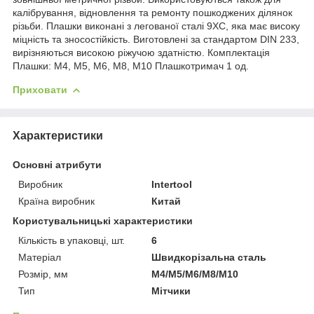
калібрування, відновлення та ремонту пошкоджених ділянок
різьби. Плашки виконані з легованої сталі 9ХС, яка має високу
міцність та зносостійкість. Виготовлені за стандартом DIN 233,
вирізняються високою ріжучою здатністю. Комплектація
Плашки: М4, М5, М6, М8, М10 Плашкотримач 1 од.
Приховати
Характеристики
Основні атрибути
Виробник
Intertool
Країна виробник
Китай
Користувальницькі характеристики
Кількість в упаковці, шт.
6
Матеріал
Швидкорізальна сталь
Розмір, мм
М4/М5/М6/М8/М10
Тип
Мітчики