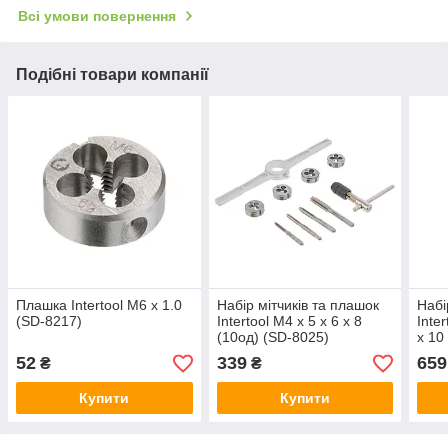
Всі умови повернення
Подібні товари компанії
Плашка Intertool M6 х 1.0
Набір мітчиків та плашок
Набі
(SD-8217)
Intertool M4 x 5 x 6 x 8
Inter
(10од) (SD-8025)
x 10
52
339
659
₴
₴
Купити
Купити