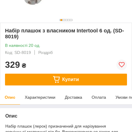
Набір плашок з власником Intertool 6 од. (SD-
8019)
В наявності 20 од.
Код: SD-8019
Роздріб
329
₴
Купити
Опис
Характеристики
Доставка
Оплата
Умови п
Опис
Набір плашок (лерок) призначений для нарізування
зовнішньої метричної різьби. Використовуються також для