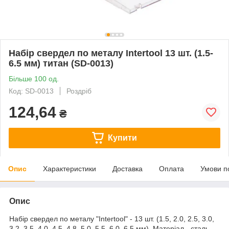
Набір свердел по металу Intertool 13 шт. (1.5-
6.5 мм) титан (SD-0013)
Більше 100 од.
Код: SD-0013
Роздріб
124,64
₴
Купити
Опис
Характеристики
Доставка
Оплата
Умови п
Опис
Набір свердел по металу "Intertool" - 13 шт. (1.5, 2.0, 2.5, 3.0,
3.2, 3.5, 4.0, 4.5, 4.8, 5.0, 5.5, 6.0, 6.5 мм). Матеріал - сталь