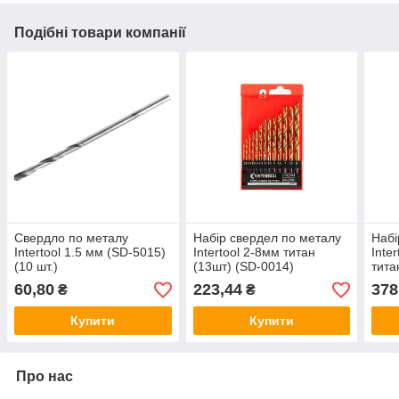
Подібні товари компанії
Свердло по металу
Набір свердел по металу
Набі
Intertool 1.5 мм (SD-5015)
Intertool 2-8мм титан
Inte
(10 шт.)
(13шт) (SD-0014)
тита
60,80
223,44
378
₴
₴
Купити
Купити
Про нас