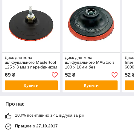
Диск для кола
Диск для кола
Диск
шліфувального Mastertool
шліфувального MAGtools
Inte
125 x 3 мм з перехідником
100 x 10мм без
6000
(08-6000)
перехідника (м-х-145)
69
52
52
₴
₴
Купити
Купити
Про нас
100% позитивних з 41 відгука за рік
Працює з 27.10.2017