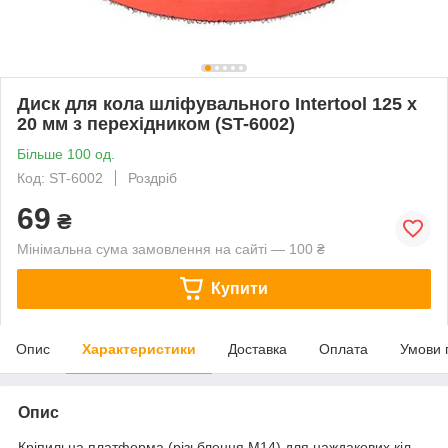
Диск для кола шліфувального Intertool 125 х
20 мм з перехідником (ST-6002)
Більше 100 од.
Код: ST-6002
Роздріб
69
₴
Мінімальна сума замовлення на сайті — 100 ₴
Купити
Опис
Характеристики
Доставка
Оплата
Умови 
Опис
Кріпильна платформа (різьблення М14) для наждакових кіл