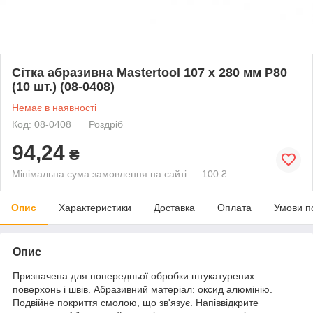
Сітка абразивна Mastertool 107 х 280 мм Р80
(10 шт.) (08-0408)
Немає в наявності
Код: 08-0408
Роздріб
94,24
₴
Мінімальна сума замовлення на сайті — 100 ₴
Опис
Характеристики
Доставка
Оплата
Умови п
Опис
Призначена для попередньої обробки штукатурених
поверхонь і швів. Абразивний матеріал: оксид алюмінію.
Подвійне покриття смолою, що зв'язує. Напіввідкрите