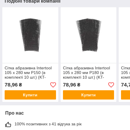
Подібні товари компанії
Сітка абразивна Intertool
Сітка абразивна Intertool
Сітк
105 х 280 мм Р150 (в
105 х 280 мм Р180 (в
105 
комплекті 10 шт.) (KT-
комплекті 10 шт.) (KT-
комп
6015)
6018)
6022
78,96
78,96
74,
₴
₴
Купити
Купити
Про нас
100% позитивних з 41 відгука за рік