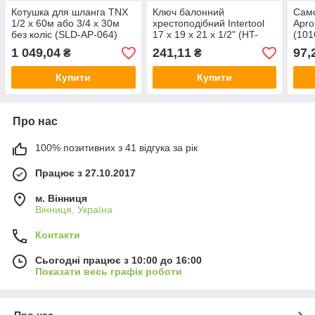
Котушка для шланга TNX
Ключ балонний
Само
1/2 х 60м або 3/4 х 30м
хрестоподібний Intertool
Apro
без коліс (SLD-AP-064)
17 х 19 х 21 х 1/2" (HT-
(101
1604)
1 049,04
241,11
97,
₴
₴
Купити
Купити
Про нас
100% позитивних з 41 відгука за рік
Працює з 27.10.2017
м. Вінниця
Вінниця, Україна
Контакти
Сьогодні працює з 10:00 до 16:00
Показати весь графік роботи