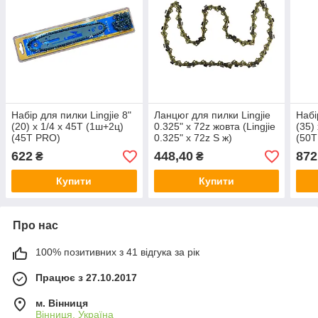
Набір для пилки Lingjie 8"
Ланцюг для пилки Lingjie
Набі
(20) x 1/4 x 45T (1ш+2ц)
0.325" x 72z жовта (Lingjie
(35)
(45T PRO)
0.325" x 72z S ж)
(50T
622
448,40
872
₴
₴
Купити
Купити
Про нас
100% позитивних з 41 відгука за рік
Працює з 27.10.2017
м. Вінниця
Вінниця, Україна