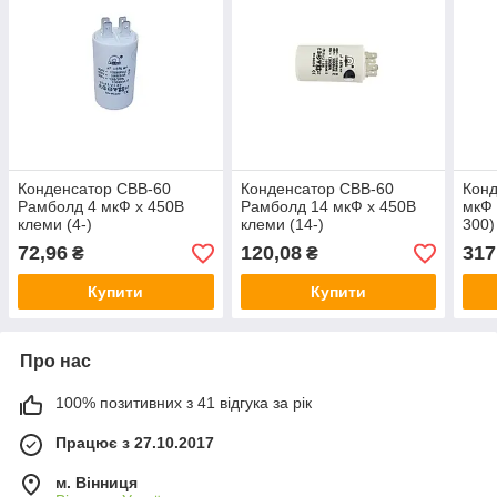
Конденсатор СВВ-60
Конденсатор СВВ-60
Конд
Рамболд 4 мкФ x 450В
Рамболд 14 мкФ x 450В
мкФ 
клеми (4-)
клеми (14-)
300)
72,96
120,08
317
₴
₴
Купити
Купити
Про нас
100% позитивних з 41 відгука за рік
Працює з 27.10.2017
м. Вінниця