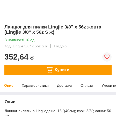
Ланцюг для пилки Lingjie 3/8" x 56z жовта
(Lingjie 3/8" x 56z S ж)
В наявності 10 од.
Код: Lingjie 3/8" x 56z S ж
Роздріб
352,64
₴
Купити
Опис
Характеристики
Доставка
Оплата
Умови п
Опис
Ланцюг пиляльна Lingjieдліна: 16 "(40см); крок: 3/8"; ланки: 56
шт.