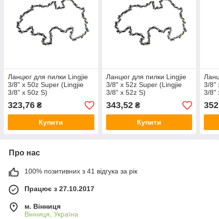
Ланцюг для пилки Lingjie
Ланцюг для пилки Lingjie
Ланц
3/8" х 50z Super (Lingjie
3/8" х 52z Super (Lingjie
3/8"
3/8" x 50z S)
3/8" x 52z S)
3/8"
323,76
343,52
352
₴
₴
Купити
Купити
Про нас
100% позитивних з 41 відгука за рік
Працює з 27.10.2017
м. Вінниця
Вінниця, Україна