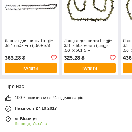
Ланцюг для пилки Lingjie
Ланцюг для пилки Lingjie
Ланц
3/8" x 50z Pro (L50RSA)
3/8" x 50z жовта (Lingjie
3/8"
3/8" x 50z S ж)
3/8"
363,28
325,28
436
₴
₴
Купити
Купити
Про нас
100% позитивних з 41 відгука за рік
Працює з 27.10.2017
м. Вінниця
Вінниця, Україна