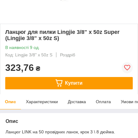
Ланцюг для пилки Lingjie 3/8" х 50z Super
(Lingjie 3/8" x 50z S)
В наявності 9 од.
Код: Lingjie 3/8" x 50z S
Роздріб
323,76
₴
Купити
Опис
Характеристики
Доставка
Оплата
Умови п
Опис
Ланцюг LINK на 50 провідних ланок, крок 3 \ 8 дюйма.