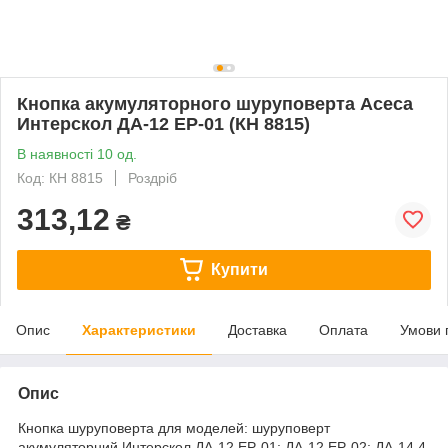
Кнопка акумуляторного шуруповерта Асеса
Интерскол ДА-12 ЕР-01 (КН 8815)
В наявності 10 од.
Код: КН 8815
Роздріб
313,12
₴
Купити
Опис
Характеристики
Доставка
Оплата
Умови 
Опис
Кнопка шуруповерта для моделей: шуруповерт
акумуляторний Интерскол ДА-12 ЕР-01; ДА-12 ЕР-02; ДА-14,4