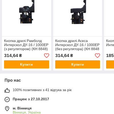
Кнопка дрилі Рамболд
Кнопка дрилі Асеса
Кноп
Интерскол ДУ-16 / 1000ЕР
Интерскол ДУ-16 / 1000ЕР
Инте
(з регулятором) (КН 8848)
(без регулятора) (КН 8848
B)
314,64
314,64
185
₴
₴
Купити
Купити
Про нас
100% позитивних з 41 відгука за рік
Працює з 27.10.2017
м. Вінниця
Вінниця, Україна