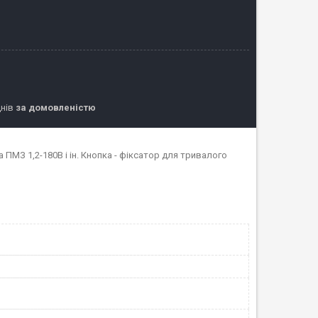
днів
за домовленістю
ПМЗ 1,2-180В і ін. Кнопка - фіксатор для тривалого