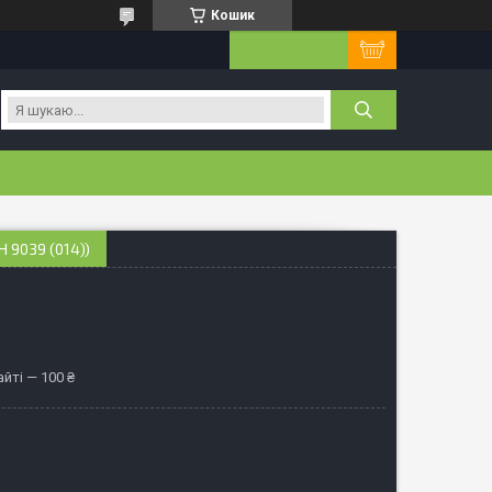
Кошик
 9039 (014))
йті — 100 ₴