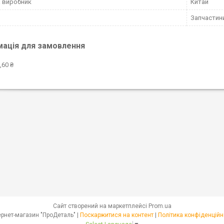
 виробник
Китай
Запчастин
мація для замовлення
,60 ₴
Сайт створений на маркетплейсі
Prom.ua
Інтернет-магазин "ПроДеталь" |
Поскаржитися на контент
|
Політика конфіденційн