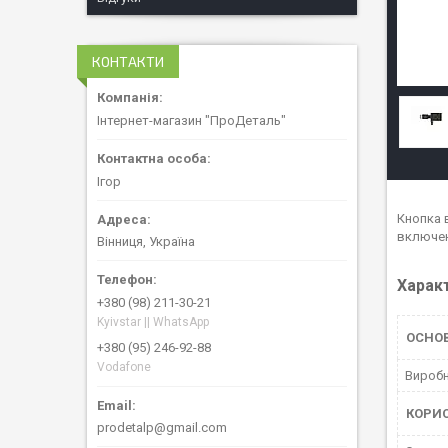
КОНТАКТИ
Інтернет-магазин "ПроДеталь"
Ігор
Кнопка 
включен
Вінниця, Україна
Харак
+380 (98) 211-30-21
Kyivstar || WhatsApp
ОСНО
+380 (95) 246-92-88
Vodafone
Вироб
КОРИ
prodetalp@gmail.com