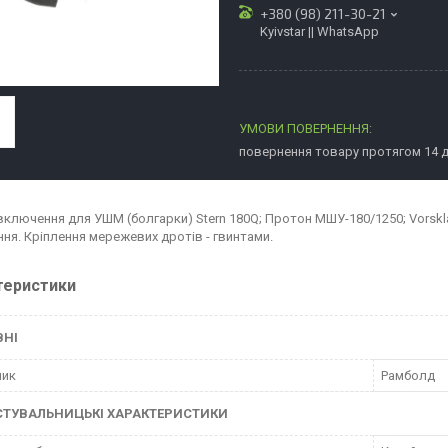
+380 (98) 211-30-21
Kyivstar || WhatsApp
повернення товару протягом 14 
включення для УШМ (болгарки) Stern 180Q; Протон МШУ-180/1250; Vorskla 
ня. Кріплення мережевих дротів - гвинтами.
теристики
ВНІ
ник
Рамболд
СТУВАЛЬНИЦЬКІ ХАРАКТЕРИСТИКИ