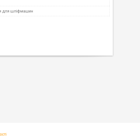
и для шліфмашин
ості