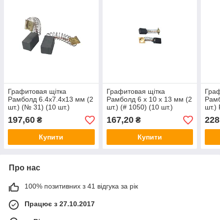
Графитовая щітка
Графитовая щітка
Граф
Рамболд 6.4x7.4x13 мм (2
Рамболд 6 x 10 x 13 мм (2
Рамб
шт.) (№ 31) (10 шт.)
шт.) (# 1050) (10 шт.)
шт.)
197,60
167,20
228
₴
₴
Купити
Купити
Про нас
100% позитивних з 41 відгука за рік
Працює з 27.10.2017