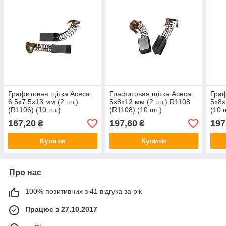
Графитовая щітка Асеса
Графитовая щітка Асеса
Граф
6.5x7.5x13 мм (2 шт.)
5x8x12 мм (2 шт.) R1108
5x8x
(R1106) (10 шт.)
(R1108) (10 шт.)
(10 ш
167,20
197,60
197
₴
₴
Купити
Купити
Про нас
100% позитивних з 41 відгука за рік
Працює з 27.10.2017