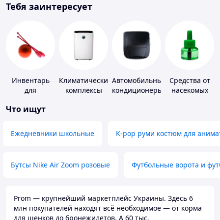
Тебя заинтересует
Инвентарь
Климатические
Автомобильные
Средства от
для
комплексы
кондиционеры
насекомых
гимнастики
Что ищут
Ежедневники школьные
K-pop руми костюм для анима
Бутсы Nike Air Zoom розовые
Футбольные ворота и фу
Prom — крупнейший маркетплейс Украины. Здесь 6
млн покупателей находят всё необходимое — от корма
для щенков до бронежилетов. А 60 тыс.