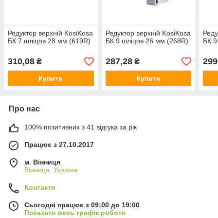
Редуктор верхній KosiKosa
Редуктор верхній KosiKosa
Реду
БК 7 шліцов 28 мм (619R)
БК 9 шліцов 26 мм (268R)
БК 9
310,08
287,28
299
₴
₴
Купити
Купити
Про нас
100% позитивних з 41 відгука за рік
Працює з 27.10.2017
м. Вінниця
Вінниця, Україна
Контакти
Сьогодні працює з 09:00 до 19:00
Показати весь графік роботи