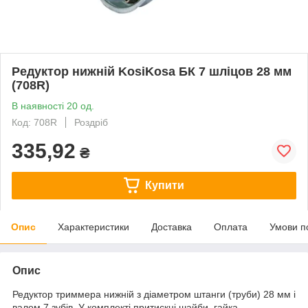
Редуктор нижній KosiKosa БК 7 шліцов 28 мм
(708R)
В наявності 20 од.
Код: 708R
Роздріб
335,92
₴
Купити
Опис
Характеристики
Доставка
Оплата
Умови п
Опис
Редуктор триммера нижній з діаметром штанги (труби) 28 мм і
валом 7 зубів. У комплекті притискні шайби, гайка.