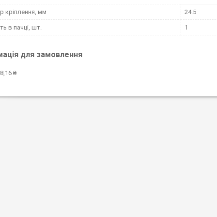
р кріплення, мм
24.5
ть в пачці, шт.
1
мація для замовлення
8,16 ₴