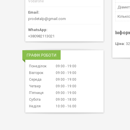
Vodafone
Діамет
Кількіс
prodetalp@gmail.com
Інфор
+380982113021
Ціна:
32
ГРАФІК РОБОТИ
Понеділок
09:00
19:00
Вівторок
09:00
19:00
Середа
09:00
19:00
Четвер
09:00
19:00
Пʼятниця
09:00
19:00
Субота
09:00
18:00
Неділя
10:00
16:00