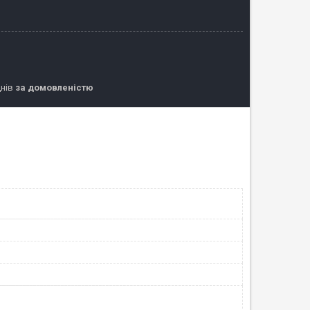
днів
за домовленістю