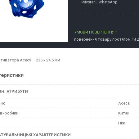
Kyivstar || WhatsApp
повернення товару протягом 14 
ьтиватора Асесу — 235 x 24,5 мм
теристики
НІ АТРИБУТИ
ник
Асеса
 виробник
Китай
Ніж
СТУВАЛЬНИЦЬКІ ХАРАКТЕРИСТИКИ