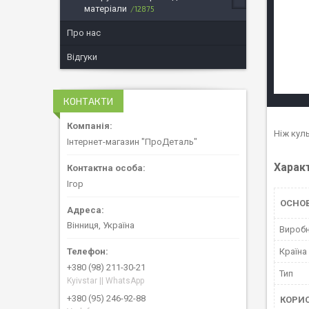
матеріали
12875
Про нас
Відгуки
КОНТАКТИ
Ніж кул
Інтернет-магазин "ПроДеталь"
Харак
Ігор
ОСНОВ
Вінниця, Україна
Вироб
Країна
+380 (98) 211-30-21
Тип
Kyivstar || WhatsApp
+380 (95) 246-92-88
КОРИ