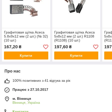
Графитовая щітка Асеса
Графитовая щітка Асеса
Граф
5.8x9x12 мм (2 шт.) (№ 32)
5x8x12 мм (2 шт.) R1108
5x8x
(10 шт.)
(R1108) (10 шт.)
(R11
167,20
197,60
197
₴
₴
Купити
Купити
Про нас
100% позитивних з 41 відгука за рік
Працює з 27.10.2017
м. Вінниця
Вінниця, Україна
Контакти