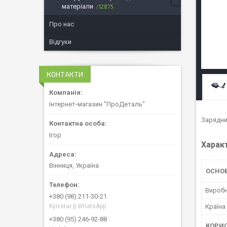
матеріали
12875
Про нас
Відгуки
КОНТАКТИ
Інтернет-магазин "ПроДеталь"
Зарядни
Ігор
Харак
Вінниця, Україна
ОСНО
Вироб
+380 (98) 211-30-21
Країна
Kyivstar || WhatsApp
+380 (95) 246-92-88
КОРИ