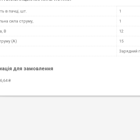
ть в пачці, шт.
1
льна сила струму,
1
а, В
12
труму (А)
15
Зарядний 
мація для замовлення
6,64 ₴