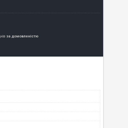
днів
за домовленістю