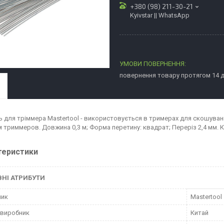
+380 (98) 211-30-21
Kyivstar || WhatsApp
повернення товару протягом 14 
ь для тріммера Mastertool - використовується в тримерах для скошува
м триммеров. Довжина 0,3 м; Форма перетину: квадрат; Переріз 2,4 мм. К
теристики
НІ АТРИБУТИ
ник
Mastertool
 виробник
Китай