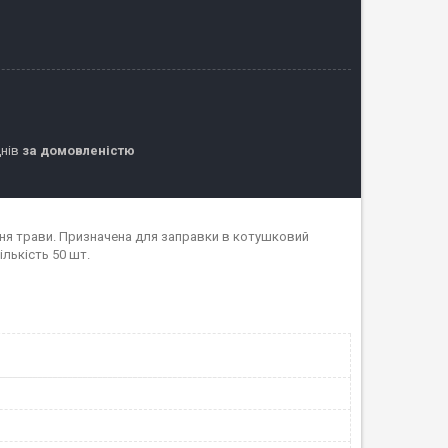
днів
за домовленістю
ння трави. Призначена для заправки в котушковий
ількість 50 шт.