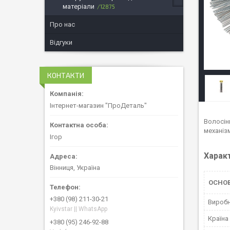
матеріали
12875
Про нас
Відгуки
КОНТАКТИ
Інтернет-магазин "ПроДеталь"
Волосін
механіз
Ігор
Харак
Вінниця, Україна
ОСНОВ
+380 (98) 211-30-21
Вироб
Kyivstar || WhatsApp
Країна
+380 (95) 246-92-88